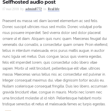
Selfhosted audio post
17 mai 2018
by
admin8772
in
Real life
Praesent eu massa vel diam laoreet elementum ac sed felis.
Donec suscipit ultricies risus sed mollis. Donec volutpat porta
risus posuere imperdiet. Sed viverra dolor sed dolor placerat
ornare ut et diam. Aliquam quis nunc quam. Maecenas feugiat dui
venenatis dui convallis, a consectetur quam ornare. Proin eleifend,
tellus in interdum malesuada, eros purus mattis augue, in auctor
nunc ligula vel metus. Duis congue, lacus quis viverra egestas,
felis elit imperdiet lorem, quis consectetur odio libero vitae
sapien. Morbi ut velit tincidunt, pellentesque elit vitae, ultrices
massa. Maecenas varius tellus nisi, ac consectetur est pulvinar in.
Integer consequat maximus dui, vitae dignissim tortor iaculis eu.
Nullam scelerisque consequat fringilla. Duis leo libero, accumsan
gravida tincidunt vitae, congue in mauris. Morbi nec lorem nec
urna tincidunt molestie ut id nibh. Pellentesque habitant morbi
tristique senectus et netus et malesuada fames ac turpis egestas.