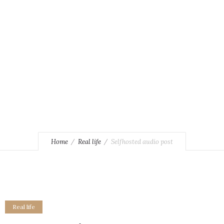
Duis congue, lacus quis viverra egestas, felis elit imperdiet
lorem.
Home
Real life
Selfhosted audio post
Real life